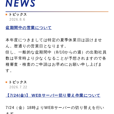
会社案内
トピックス
アクセス
2026.8.6
盆期間中の営業について
採用情報
本年度につきましては特定の夏季休業日は設けませ
ん。暦通りの営業日となります。
8：50〜17：20
営業時間
但し、一般的な盆期間中（8/10からの週）の出勤社員
数は平常時より少なくなることが予想されますので各
土・日・祝日、年末年始
休日
種審査・検査のご申請はお早めにお願い申し上げま
す。
トピックス
2026.7.22
【7/24(金)】 WEBサーバー切り替え作業について
7/24（金）18時よりWEBサーバーの切り替えを行い
ます。